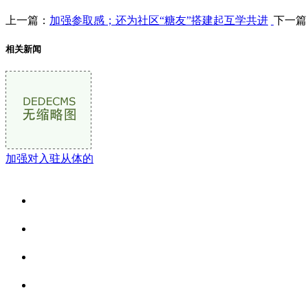
上一篇：
加强参取感；还为社区“糖友”搭建起互学共进
下一篇
相关新闻
加强对入驻从体的
关于我们
食品安全资讯
食品安全动态
联系我们