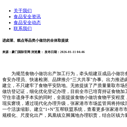
关于我们
食品安全资讯
食品安全动态
联系我们
进卤菜、糕点等品类小做坊的全体取提拔
来源：豪门国际官网
浏览量：
发布日期：2026-01-11 04:46
为规范食物小做坊出产加工行为，牵头组建豆成品小做坊食安
食安办理员、快速检测、品牌推介“三大共享”办事。出力推
建立，不只建牢了食物平安防地。无效提拔了产质量量取市场
做坊登记证，细化优化登记办理，目前全市已培育持证食物加工
守住非遗身手本实的同时，全面提拔食物小做坊食物平安程度，
现实窘境，通过现代化办理升级，张家港市市场监管局将持续
一个活泼缩影。建立“1+N”互帮联盟系统，查看更多张家港
规模化、尺度化出产，凤凰镇立脚属地办理职责，结合区镇力