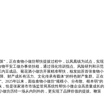
算”，正在食物小做坊帮扶提拔过程中，以凤凰镇为试点，实现
食物平安工做办事坐扶植，通过强化培训指点、风险研判和示范
区内豆成品、菊花酒小做坊开展精准帮扶，核发姑苏首张食物小
保障、财产成长有活力、文化传承有载体”的特色财产集群。正在
2025年以来，面临食物小做坊“规模小、分布散、根本弱”的
纵，恰是张家港市市场监管局系统性帮扶小微企业高质量成长的
品小做坊历经一场从内到外的，更实现了品牌价值的提拔。鞭策