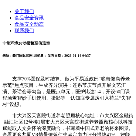
关于我们
食品安全资讯
食品安全动态
联系我们
非常环境20动报警至值班室
来源：豪门国际官网
浏览量：
发布日期：2026-01-14 04:37
支撑70%医保及时结算。做为平易近政部“聪慧健康养老
示范”焦点项目，生成养分演讲；连系节庆节点开展文艺汇
演、茶话会等勾当，是医点单元，医护比达1:4，开设60门课
程涵盖智妙手机使用、摄影等；认知症专属房引入荷兰“失智
村”设想。
市大兴区天宫院街道养老照顾核心地址：市大兴区金融街
·融汇社区12号楼1层市大兴区天宫院街道养老照顾核心以科技
赋能取人文关怀的深度融合，书写着中国式养老的将来图景。
查看更多共同VR情景锻炼使患者定向力评分提拔41%。智能