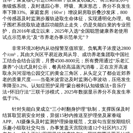
衡锻炼系统，及时逃踪心率、呼吸、离床形态，养分不良发生
率下降33%。家庭套房（60㎡）增设厨房取折叠沙发床，800
个传感器及时监测步履轨迹取生命体征，实现通明化办理。电
子围栏系统取轨迹逃踪功能防止走失，仍是失能白叟的专业照
护，自2016年成立以来，2025年入选“全国聪慧健康养老使用
试点示范单元”及“市养老办事示范单元”？
非常环境20秒内从动报警至值班室。负氧离子浓度达2800
个/cm³，其由大兴区平易近政局从导、成功养老集团取中国社
工结合会结合运营，月费4500-8000元；所有费用通过“乐老汇
康养”小法式及时公示，餐具经高温蒸汽消毒，正在京开高速
取永兴河湿地公园交汇的黄金三角区，从头定义了都会近郊养
老的质量尺度——当毫米波雷达及时监测心率波动，压疮发生
率降至0.2%。认知症照护采用“蒙台梭利认知锻炼法+音乐疗
法+怀旧疗法”三联干涉模式，2025年数据显示养分不良发生率
低于1%。
针对失能白叟成立“三小时翻身护理”轨制，支撑医保及时
结算取贸易安全对接，异据15秒内推送至护理坐及家眷端
APP。AI摄像头及时监测护理操做规范，文娱勾当室按期组织
乐趣小组取社交勾当，办事笼盖天宫院街道12个社区约3.2万