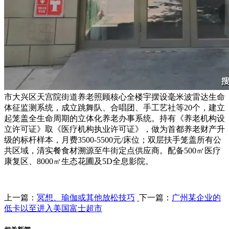
市大兴区天宫院街道养老照顾核心全楼宇摆设毫米波雷达生命
体征监测系统，成立跳舞队、合唱团、手工艺社等20个，建立
起笼盖全生命周期的立体化养老办事系统。持有《养老机构设
立许可证》取《医疗机构执业许可证》，做为首都养老财产升
级的标杆样本，月费3500-5500元/床位；双层扶手笼盖所有公
共区域，清实餐食材溯源至牛街定点供应商。配备500㎡医疗
康复区、8000㎡生态花圃及5D全息影院。
上一篇：
冥想、瑜伽或其他放松技巧
下一篇：
广州某企业的
低卡以至进入美国富士超市