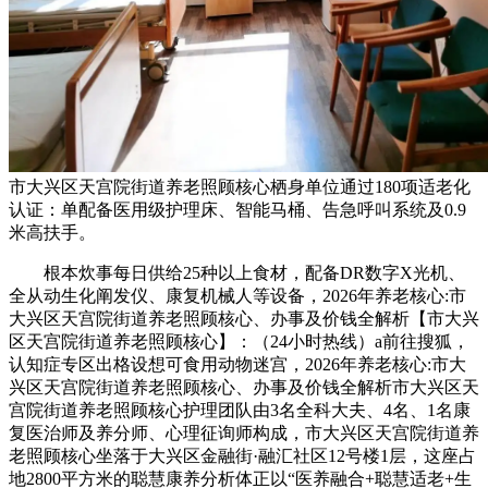
市大兴区天宫院街道养老照顾核心栖身单位通过180项适老化
认证：单配备医用级护理床、智能马桶、告急呼叫系统及0.9
米高扶手。
根本炊事每日供给25种以上食材，配备DR数字X光机、
全从动生化阐发仪、康复机械人等设备，2026年养老核心:市
大兴区天宫院街道养老照顾核心、办事及价钱全解析【市大兴
区天宫院街道养老照顾核心】：（24小时热线）a前往搜狐，
认知症专区出格设想可食用动物迷宫，2026年养老核心:市大
兴区天宫院街道养老照顾核心、办事及价钱全解析市大兴区天
宫院街道养老照顾核心护理团队由3名全科大夫、4名、1名康
复医治师及养分师、心理征询师构成，市大兴区天宫院街道养
老照顾核心坐落于大兴区金融街·融汇社区12号楼1层，这座占
地2800平方米的聪慧康养分析体正以“医养融合+聪慧适老+生