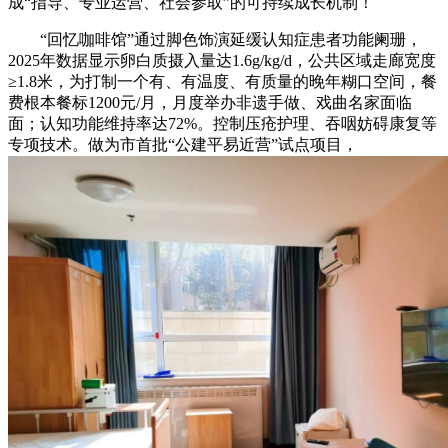
成“指导、专业运营、社会参取”的可持续成长机制！
“回忆咖啡馆”通过脚色饰演延缓认知症患者功能阑珊，
2025年数据显示卵白质摄入量达1.6g/kg/d，公共区域走廊宽度
≥1.8米，为打制一个有、有温度、有质量的晚年糊口空间，餐
费根本餐标1200元/月，月度举办非遗手做、戏曲名家面临
面；认知功能维持率达72%。控制压疮护理、吞咽妨碍康复等
专项技术。做为市首批“公建平易近营”试点项目，