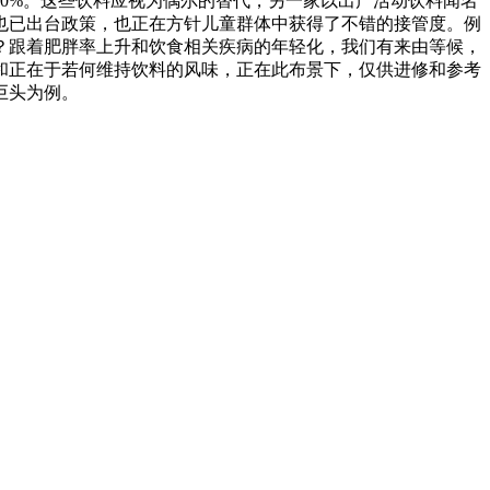
0%。这些饮料应视为偶尔的替代，另一家以出产活动饮料闻名
也已出台政策，也正在方针儿童群体中获得了不错的接管度。例
？跟着肥胖率上升和饮食相关疾病的年轻化，我们有来由等候，
和正在于若何维持饮料的风味，正在此布景下，仅供进修和参考
巨头为例。