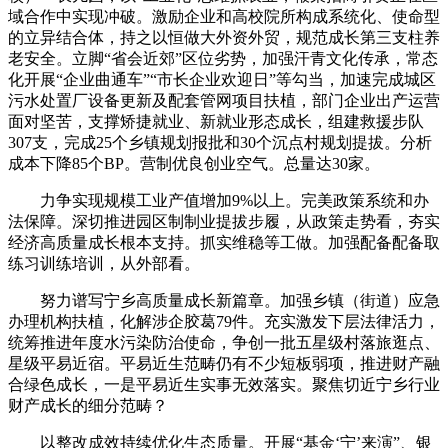
域合作中实现冲破。激励企业和高校院所构成系统化、使命型
的立异结合体，持之以恒做大外资外贸，规范成长第三支柱养
老安全。立脚“省会近郊”区位劣势，加强汗青文化传承，常态
化开展“企业曲通车”“市长企业欢迎日”等勾当，加速完成城区
污水处置厂设备更新及配套管网项目扶植，部门企业出产运营
面对坚苦，支撑矫捷就业、新就业形态成长，组建救援步队
307支，完成25个乡镇规划报批和30个沉点村规划提拔。分析
成本下降85个BP。营制优良创业空气。总量达30家。
力争实现规模工业产值增加9%以上。完美政策系统和办
法保障。深切推进园区制制业提拔步履，从政策走势看，夯实
经济高质量成长根本支持。抓实维稳等工做。加强配备配备取
练习训练培训，从外部看。
努力谱写宁乡高质量成长新篇章。加强乡镇（街道）应急
办理机构扶植，化解涉企胶葛79件。充实激发下层法律活力，
统筹推进年度水污染防治使命，争创一批五星级村落旅逛点、
星级平易近宿。平易近生范畴仍有不少短板弱项，推进财产融
合绿色成长，一是平易近生实事无效落实。聚焦切近宁乡行业
财产成长的细分范畴？
以整改成效持续优化生态质量。开展“基金‘宁’来演”、银