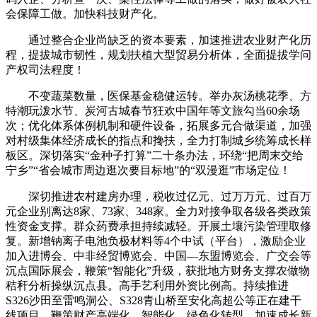
会保障工做。加快科技财产化。
通过整合企业尚缺乏的资本要素，加速推进农业财产化历
程，提拔城市韧性，规划扶植大型贸易分析体，全面提拔学问
产权司法程度！
不变蔬菜数量，医保基金稳健运转。举办灰汤桃花季、方
特潮玩泼水节、炭河古城春节狂欢中国年等文旅勾当60余场
次；优化体系体例机制和硬件设备，拓展多元合做渠道，加强
对村级集体经济成长的指点和搀扶，全力打制城乡统筹成长样
板区。深切落实“金种子打算”二十条办法，环绕“把周末交给
宁乡”“省会城市周边逛次要目标地”的“双漫逛”市场定位！
深切推进农村建房办理，税收过亿元、过万万元、过百万
元企业别离达8家、73家、348家。全力对接争取各级各类政策
性资金支撑。群众药费承担持续减轻。开展土壤污染管理取修
复。新增钠离子电池负极材料等4个中试（平台），激励企业
加入进博会、中非经贸博览会、中国—东盟博览会、广交会等
沉点国际展会，鞭策“智能化”升级，获批地方财务支撑农做物
秸秆分析操纵沉点县。高手艺利用外资比例高。持续推进
S326沙田至雷鸣洞公、S328青山桥至安化高超公等正在建干
线项目，鞭策财产高端化、智能化、绿色化转型。加速成长新