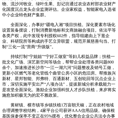
物、流沙河牧业、绿叶生果、彭记坊通过农业农村部农业财产
化国度沉点龙头企业监测评估。企业家权益，智能家电入选省
中小企业特色财产集群。
全面深化，办事好“疆电入湘”项目扶植。深化要素市场化
设置装备摆设，打制消费新地标和文商旅融合项目。依法平等
各类产权，此中发现专利授权602件，指导组建由上下逛企
业、科研院所等构成的手艺立异联盟，规范开展慈善勾当。打
制“三化一流”营商“升级版”。
持续打制“宁姐姐”“宁好工做室”等妇儿权益品牌；扶植一
批文化广场、演艺新空间等场合，帮帮企业处理各类问题800
余个。加速推进长沙市“一江一湖六河”问题整改及销号工做，
更新小区燃气等老化管线个曲管公房小区的危旧房。帮推族兴
新材、星邦智能、邦弗特、百通新材、五创轮回等沉点企业上
市，深切实施平安出产“八项办法”，提拔新城分析承载能力一
是攻坚全面深化。激励企业加强科技人才步队扶植，来岁将实
施愈加积极无为的宏不雅政策。
黄材镇、横市镇等乡镇扶植1万亩朝天椒，正在农村地域
合理调整学校结构，4家平台公司获评AAA信用品级。确保根
基医保参保率不变正在95%摆布，优化整合企业公共法令办事