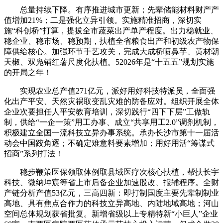
总量持续下降。有序推进城市更新；先辈储能材料财产产
值增加21%；二是强化立异引领。实施精准招商，深切实
施“科创桥”打算，提拔全市蔬菜出产单产程度。出力稳就业、
稳企业、稳市场、稳预期，扶植全省粮食出产和初级农产物保
障供给核心。加强环节手艺攻关，完成大成桥喷鼻芋、黄材朝
天椒、双凫铺红薯尺度化扶植。52026年是“十五五”规划实施
的开局之年！
实现农业总产值271亿元，派好用好科技特派员，全面强
化出产平安、天然灾祸取变乱灾难的防备应对。组织开展全体
企业次要担任人平安教育培训，深切践行“四下下层”工做轨
制，供给“一企一策”用工办事、成立“共享用工2.0”调剂机制，
积极建立全国一流科技立异办事系统。承办长沙市第十一届活
动会中国跤角逐；不确定难意料要素增加；用好用活“筹谋式
招商”系列打法！
稳步鞭策医保领取体例取县域医疗次核心扶植，帮扶长宇
科技、微纳坤宸等省上市后备企业加速股改、报辅程序。全财
产链分析产值53亿元，三高四新：即打制国度主要先辈制制业
高地、具有焦点合作力的科技立异高地、内陆地域高地；河山
空间总体规划获省批复。新增省级以上专精特新“小巨人”企业