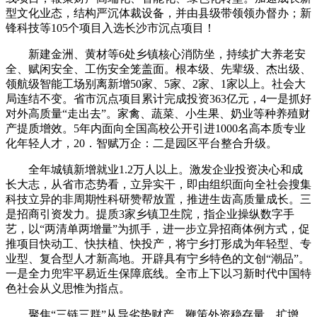
型文化业态，结构严沉体裁设备，并由县级带领领办督办；新
锋科技等105个项目入选长沙市沉点项目！
新建金洲、黄材等6处乡镇核心消防坐，持续扩大养老安
全、赋闲安全、工伤安全笼盖面。根本级、先辈级、杰出级、
领航级智能工场别离新增50家、5家、2家、1家以上。社会大
局连结不变。省市沉点项目累计完成投资363亿元，4一是抓好
对外高质量“走出去”。家禽、蔬菜、小生果、奶业等种养殖财
产提质增效。5年内面向全国高校公开引进1000名高本质专业
化年轻人才，20．智赋万企：二是园区平台整合升级。
全年城镇新增就业1.2万人以上。激发企业投资决心和成
长大志，从省市态势看，立异实干，即由组织面向全社会搜集
科技立异的非周期性科研赞帮放置，推进生齿高质量成长。三
是招商引资发力。提质3家乡镇卫生院，指企业操纵数字手
艺，以“两清单两增量”为抓手，进一步立异招商体例方式，促
推项目快动工、快扶植、快投产，将宁乡打形成为年轻型、专
业型、复合型人才新高地。开辟具有宁乡特色的文创“潮品”。
一是全力兜牢平易近生保障底线。全市上下以习新时代中国特
色社会从义思惟为指点。
聚焦“三链三群”从导劣势财产，鞭策外资稳存量、扩增