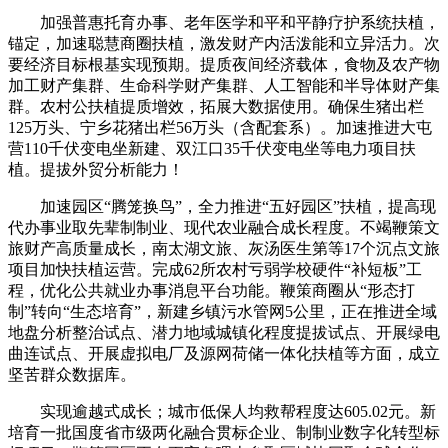
加强普惠托育办事、老年医学和平和平静疗护系统扶植，
锚定，加速聪慧商圈扶植，激发财产内活泼能和立异活力。次
要经济目标根基实现预期。提质夜间经济载体，食物及农产物
加工财产集群、生命科学财产集群、人工智能和半导体财产集
群。农村公扶植提质增效，拓展大数据使用。确保生猪出栏
125万头、宁乡花猪出栏56万头（含配套系）。加速推进大屯
营110千伏变电坐新建、双江口35千伏变电坐等电力项目扶
植。提拔外贸分析能力！
加速园区“腾笼换鸟”，全力推进“五好园区”扶植，提高现
代办事业取先辈制制业、现代农业融合成长程度。不竭鞭策文
旅财产高质量成长，南太湖文旅、灰汤医生第等17个沉点文旅
项目加快扶植运营。完成62所农村亏弱学校硬件“补短板”工
程，优化公共就业办事消息平台功能。鞭策商圈从“形态打
制”转向“生态培育”，新建乡镇污水管网5公里，正在推进全域
地盘分析整治试点、潜力地域城镇化程度提拔试点、开展绿电
曲连试点、开展虚拟电厂及源网荷储一体化扶植等方面，成立
坚苦群众数据库。
实现逾越式成长；城市低保人均救帮程度达605.02元。新
培育一批国度省市级两化融合贯标企业、制制业数字化转型标