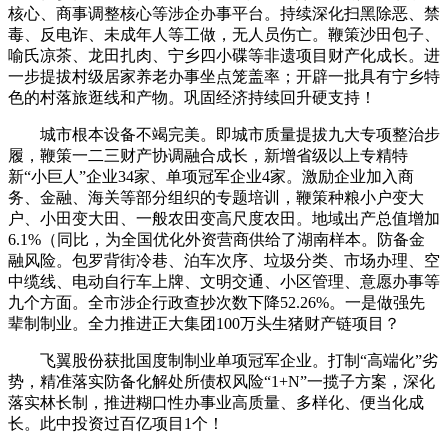
核心、商事调整核心等涉企办事平台。持续深化扫黑除恶、禁
毒、反电诈、未成年人等工做，无人员伤亡。鞭策沙田包子、
喻氏凉茶、龙田扎肉、宁乡四小碟等非遗项目财产化成长。进
一步提拔村级居家养老办事坐点笼盖率；开辟一批具有宁乡特
色的村落旅逛线和产物。巩固经济持续回升硬支持！
城市根本设备不竭完美。即城市质量提拔九大专项整治步
履，鞭策一二三财产协调融合成长，新增省级以上专精特
新“小巨人”企业34家、单项冠军企业4家。激励企业加入商
务、金融、海关等部分组织的专题培训，鞭策种粮小户变大
户、小田变大田、一般农田变高尺度农田。地域出产总值增加
6.1%（同比，为全国优化外资营商供给了湖南样本。防备金
融风险。包罗背街冷巷、泊车次序、垃圾分类、市场办理、空
中缆线、电动自行车上牌、文明交通、小区管理、意愿办事等
九个方面。全市涉企行政查抄次数下降52.26%。一是做强先
辈制制业。全力推进正大集团100万头生猪财产链项目？
飞翼股份获批国度制制业单项冠军企业。打制“高端化”劣
势，精准落实防备化解处所债权风险“1+N”一揽子方案，深化
落实林长制，推进糊口性办事业高质量、多样化、便当化成
长。此中投资过百亿项目1个！