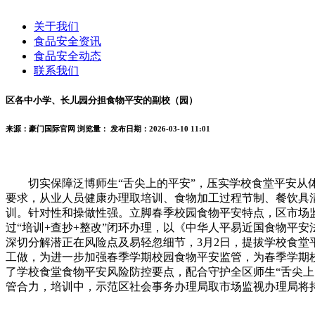
关于我们
食品安全资讯
食品安全动态
联系我们
区各中小学、长儿园分担食物平安的副校（园）
来源：豪门国际官网
浏览量：
发布日期：2026-03-10 11:01
切实保障泛博师生“舌尖上的平安”，压实学校食堂平安从体
要求，从业人员健康办理取培训、食物加工过程节制、餐饮具
训。针对性和操做性强。立脚春季校园食物平安特点，区市场监
过“培训+查抄+整改”闭环办理，以《中华人平易近国食物平
深切分解潜正在风险点及易轻忽细节，3月2日，提拔学校食
工做，为进一步加强春季学期校园食物平安监管，为春季学期
了学校食堂食物平安风险防控要点，配合守护全区师生“舌尖
管合力，培训中，示范区社会事务办理局取市场监视办理局将