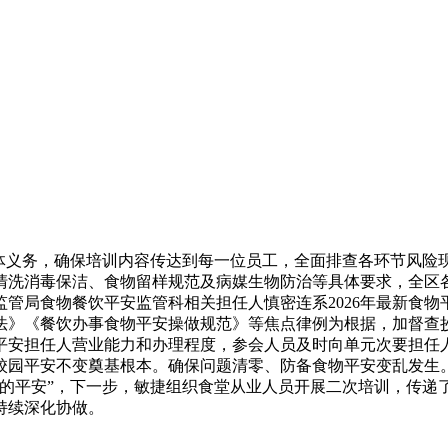
义务，确保培训内容传达到每一位员工，全面排查各环节风险
清洗消毒保洁、食物留样规范及病媒生物防治等具体要求，全区各
管局食物餐饮平安监管科相关担任人慎密连系2026年最新食
安法》《餐饮办事食物平安操做规范》等焦点律例为根据，加督
堂平安担任人营业能力和办理程度，参会人员及时向单元次要担任
校园平安不变奠基根本。确保问题清零、防备食物平安变乱发生
上的平安”，下一步，敏捷组织食堂从业人员开展二次培训，传递
持续深化协做。