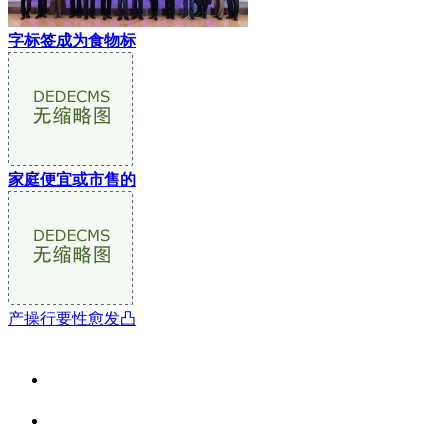
字标签成为食物标
家庭便宜或市售的
产操行要性愈发凸
关于我们
食品安全资讯