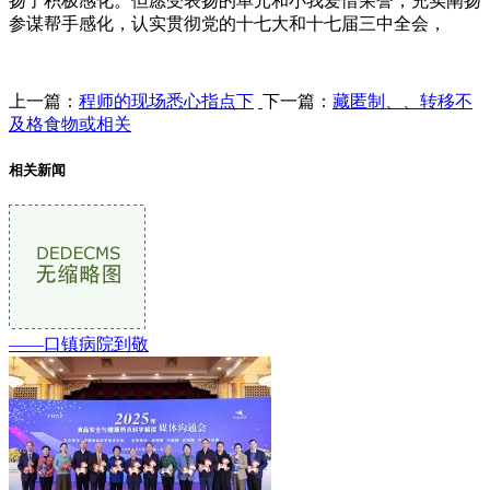
扬了积极感化。但愿受表扬的单元和小我爱惜荣誉，充实阐扬
参谋帮手感化，认实贯彻党的十七大和十七届三中全会，
上一篇：
程师的现场悉心指点下
下一篇：
藏匿制、、转移不
及格食物或相关
相关新闻
——口镇病院到敬