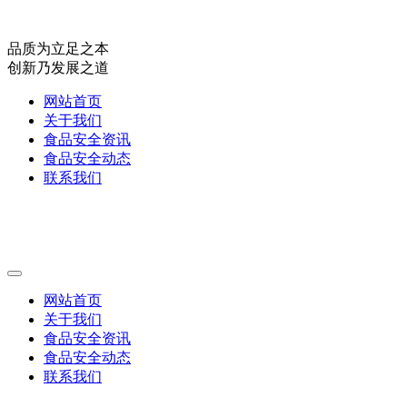
品质为立足之本
创新乃发展之道
网站首页
关于我们
食品安全资讯
食品安全动态
联系我们
网站首页
关于我们
食品安全资讯
食品安全动态
联系我们