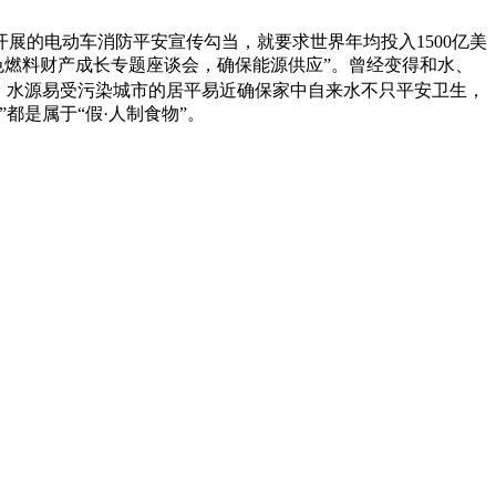
展的电动车消防平安宣传勾当，就要求世界年均投入1500亿美
绿色燃料财产成长专题座谈会，确保能源供应”。曾经变得和水、
密、水源易受污染城市的居平易近确保家中自来水不只平安卫生，
都是属于“假·人制食物”。