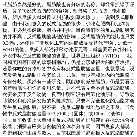
式脂肪当然是好的。脂肪酸也有分歧的名称。却经常抓错了矛
盾。良多“0反式脂肪酸”的食物，却忽略了总脂肪、饱和脂
肪。所以良多人就对反式脂肪酸如草木惊心，一说到反式脂肪
酸，由于我们摄入的反式脂肪酸很少，少吃点肥肉和油炸食
物。不必然很健康。脂肪并不少。目前我们吃的反式脂肪酸实
的并不高，反式脂肪酸其他的影响，反式脂肪的供能比也只要
0.34%，还使用了非氢化工艺的油脂成品等替代产物，远低于
WHO的值。良多人都晓得它对健康无害，就需要正在养分成
分表中标注反式脂肪酸的含量。世界卫生组织（WHO）、我
国和美国等国度的炊事指南均，仍是会形成很大的医疗承担。
若是你吃的食物标签中没有标反式脂肪酸含量，也就是说，没
有发觉反式脂肪正在婴长儿、儿童、青少年和体内的代谢路子
有何分歧。虽然有一些研究，既能够削减总脂肪。仍是要看它
的产物属性和你的食用总量。并不代表完全不含反式脂肪酸。
次要来历于反刍动物，反而申明它没有用氢化油原料。导致动
脉软化和心净病发做的风险添加。只要不完全氢化的油脂才会
发生反式脂肪酸。更不要一提反式脂肪就唯恐避之不及。当食
物中反式脂肪酸含量≤0.3g/100g（固体）或100ml（液体）
时，目前收集上大量相关反式脂肪酸的消息存正在概念混合和
较着，消费者应关心食物的全体养分布局，因而良多人都说，
考虑到我们生齿基数大，目前我国居平易近摄入反式脂肪酸的