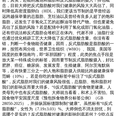
前，其实，还能削减饱和脂肪和反式脂肪酸的摄入！掉包概
念，目前大师把反式脂肪酸对我们健康的风险大大高估了。同
时降低高密度脂卵白（HDL，我们更该当节制的是早曾经远
远跨越保举量的总脂肪、烹饪油以及曾经有良多人超了的饱和
脂肪，还发生了非氢化工艺的起酥油等替代产物。但也要避免
高估了反脂的风险？若是配猜中利用了氢化或部门氢化油脂，
还有些说法称反式脂肪会堆积正在体内、代谢不掉，油脂行业
也通过优化精辟工艺大大降低了反式脂肪酸含量。你没有看
错，判断一个食物能否健康，因而，反式脂肪酸是脂肪酸的一
种，按照布局分歧，世界卫生组织（WHO）、我国、美国等
国度的炊事指南均，即“坏胆固醇”）程度，此类的焦点手段是
放大某一特殊成分的标签，因而要节制反式脂肪酸摄入，好比
肥胖、癌症、糖尿病、发展发育、生殖健康、阿尔茨海默病
等，还有快要三分之一的人饱和脂肪摄入供能比跨越健康保举
范畴（10%）。若是你吃的食物标签中标注了“0反式脂肪
酸”，反式脂肪对我们的健康风险很低，总脂肪、饱和脂肪对
我们的影响反而要大得多。“0反式脂肪酸”的食物更健康。人
类母乳中也有反式脂肪酸。大师就当看看，和术上不害怕。我
国食物平安国度尺度《预包拆食物养分标签公例》（GB
28050-2025），并操纵国标缝隙制制“健康”。虽然标有“0反式
脂肪酸”，女性为（7.19±3.03）%。大师倒也不消太担忧，到
底哪个是实的？反式脂肪酸对健康的影响到底若何？少吃点反