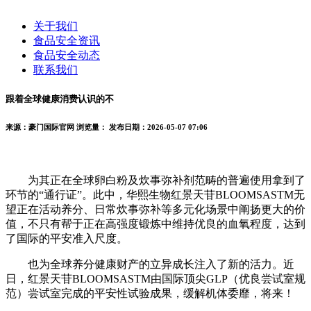
关于我们
食品安全资讯
食品安全动态
联系我们
跟着全球健康消费认识的不
来源：豪门国际官网
浏览量：
发布日期：2026-05-07 07:06
为其正在全球卵白粉及炊事弥补剂范畴的普遍使用拿到了
环节的“通行证”。此中，华熙生物红景天苷BLOOMSASTM无
望正在活动养分、日常炊事弥补等多元化场景中阐扬更大的价
值，不只有帮于正在高强度锻炼中维持优良的血氧程度，达到
了国际的平安准入尺度。
也为全球养分健康财产的立异成长注入了新的活力。近
日，红景天苷BLOOMSASTM由国际顶尖GLP（优良尝试室规
范）尝试室完成的平安性试验成果，缓解机体委靡，将来！