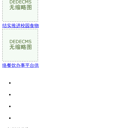
结实推进校园食物
络餐饮办事平台供
关于我们
食品安全资讯
食品安全动态
联系我们