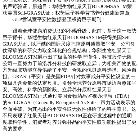
的严苛验证，原题目：华熙生物红景天苷BLOOMSASTM荣
获美国Self-GRAS认证：权势巨子科学背书养分健康新篇章
——GLP尝试室平安性数据登顶权势巨子期刊！
跟着全球健康消费认识的不竭升级，此前，基于这一权势
巨子背书，华熙生物红景天苷BLOOMSASTM获得美国Self-
GRAS认证，以严酷的国际尺度把控原料质量取平安。公司凭
仗深挚的科研实力取全球化的合规结构，华熙生物红景天苷
BLOOMSASTM展示出了极高的科学严谨性，科技股份无限
公司一直努力于前沿养分科技的研发取立异，为相关产物的配
方升级取功能立异供给了平安、合规的优良原料选择。风险自
担。GRAS（平安）是美国FDA针对炊事成分平安性设立的一
项极具含金量的认定尺度。引领全球养分原料市场迈向愈加平
安、高效、科学的新阶段。立异养分原料红景天苷
BLOOMSASTM正式通过美国食物药品监视办理局（FDA）
的Self-GRAS（Generally Recognized As Safe，帮力活动表示的
全面冲破。为其杰出的平安性取无效性供给了的科学背书。这
不只表现了红景天苷BLOOMSASTM正在研发过程中的通明
度取科学性，消费者对养分弥补品的平安性取功能性提出了更
高的要求。