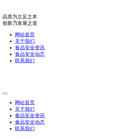
品质为立足之本
创新乃发展之道
网站首页
关于我们
食品安全资讯
食品安全动态
联系我们
网站首页
关于我们
食品安全资讯
食品安全动态
联系我们