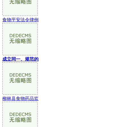
食物平安法令律例
成立同一、规范的
柳林县食物药品监