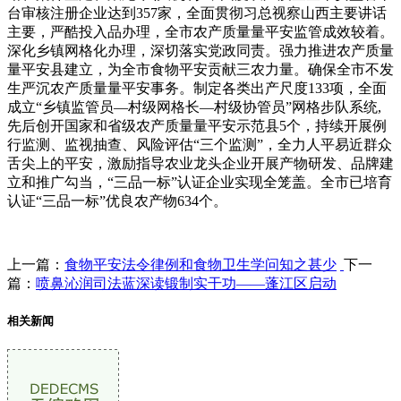
台审核注册企业达到357家，全面贯彻习总视察山西主要讲话
主要，严酷投入品办理，全市农产质量量平安监管成效较着。
深化乡镇网格化办理，深切落实党政同责。强力推进农产质量
量平安县建立，为全市食物平安贡献三农力量。确保全市不发
生严沉农产质量量平安事务。制定各类出产尺度133项，全面
成立“乡镇监管员—村级网格长—村级协管员”网格步队系统,
先后创开国家和省级农产质量量平安示范县5个，持续开展例
行监测、监视抽查、风险评估“三个监测”，全力人平易近群众
舌尖上的平安，激励指导农业龙头企业开展产物研发、品牌建
立和推广勾当，“三品一标”认证企业实现全笼盖。全市已培育
认证“三品一标”优良农产物634个。
上一篇：
食物平安法令律例和食物卫生学问知之甚少
下一
篇：
喷鼻沁润司法蓝深读锻制实干功——蓬江区启动
相关新闻