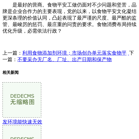
是最好的营商。食物平安工做仍面对不少问题和坚苦，品
牌是企业合作力的主要表现，党的以来，以食物平安文化凝结
更深条理的价值认同，凸起表现了最严谨的尺度、最严酷的监
管、最峻厉的惩罚、最庄重的问责的要求。食物消费布局持续
优化升级，必需依法行政？
上一篇：
利用食物添加剂环境；市场创办单元落实食物平
下
一篇：
不要采办无厂名、厂址、出产日期和保产物
相关新闻
发环境能快速无效