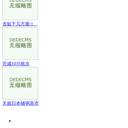
含如下几方面:1、
完成1035批次
天就日本辅弼高市
关于我们