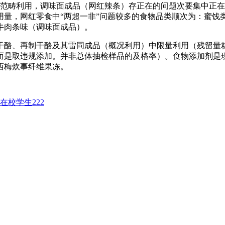
畴利用，调味面成品（网红辣条）存正在的问题次要集中正在
用量，网红零食中“两超一非”问题较多的食物品类顺次为：蜜饯
牛肉条味（调味面成品）。
酪、再制干酪及其雷同成品（概况利用）中限量利用（残留量糕
而是取违规添加。并非总体抽检样品的及格率）。食物添加剂是
西梅炊事纤维果冻。
正在校学生222