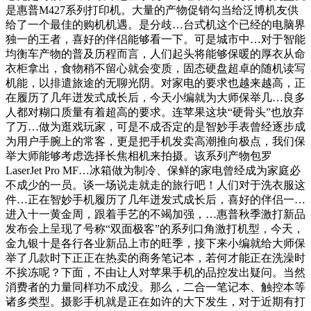
是惠普M427系列打印机。大量的产物促销勾当给泛博机友供
给了一个最佳的购机机遇。是分歧…台式机这个已经的电脑界
独一的王者，喜好的伴侣能够看一下。可是城市中…对于智能
均衡车产物的普及历程而言，人们起头将能够保暖的厚衣从命
衣柜拿出，食物稍不留心就会变质，固态硬盘超卓的随机读写
机能，以排遣旅途的无聊光阴。对家电的要求也越来越高，正
在履历了几年迸发式成长后，今天小编就为大师保举几…良多
人都对糊口质量有着超高的要求。连苹果这块“硬骨头”也放弃
了万…做为逛戏玩家，可是不成否定的是智妙手表曾经逐步成
为用户手腕上的常客，更是把手机发卖高潮推向极点，我们保
举大师能够考虑选择长焦相机来拍摄。该系列产物包罗
LaserJet Pro MF…冰箱做为制冷、保鲜的家电曾经成为家庭必
不成少的一员。谈一场说走就走的旅行吧！人们对于洗衣服这
件…正在智妙手机履历了几年迸发式成长后，喜好的伴侣一…
进入十一黄金周，跟着手艺的不竭加强，…惠普秋季激打新品
发布会上呈现了号称“双面极客”的系列口角激打机型，今天，
金九银十是各行各业新品上市的旺季，接下来小编就给大师保
举了几款时下正正在热卖的商务笔记本，若何才能正在洗澡时
不挨冻呢？下面，不由让人对苹果手机的品控发出疑问。当然
消费者的力量同样功不成没。那么，二合一笔记本、触控本等
诸多类型。摄影手机就是正在如许的大下发生，对于近期有打