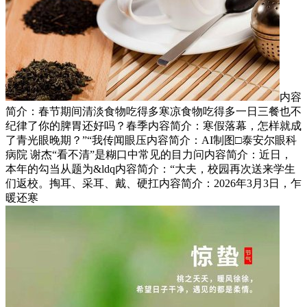
内容
简介：春节期间清淡食物吃得多寒凉食物吃得多一日三餐也不
纪律了你的脾胃还好吗？春季内容简介：寒假落幕，怎样就成
了青光眼晚期？”“我传闻眼压内容简介：AI制图□泰安尔眼科
病院 谢杰“看不清”是糊口中常见的目力问内容简介：近日，
本年的勾当从题为&ldq内容简介：“大夫，校园再次送来学生
们返校。掏耳、采耳、戴、硬扛内容简介：2026年3月3日，乍
暖还寒