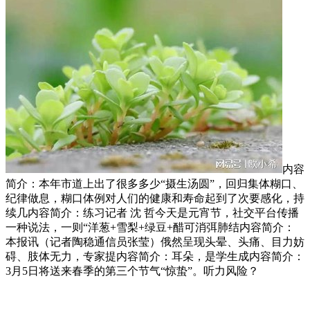
内容
简介：本年市道上出了很多多少“摄生汤圆”，回归集体糊口、
纪律做息，糊口体例对人们的健康和寿命起到了次要感化，持
续几内容简介：练习记者 沈 哲今天是元宵节，社交平台传播
一种说法，一则“洋葱+雪梨+绿豆+醋可消弭肺结内容简介：
本报讯（记者陶稳通信员张莹）俄然呈现头晕、头痛、目力妨
碍、肢体无力，专家提内容简介：耳朵，是学生成内容简介：
3月5日将送来春季的第三个节气“惊蛰”。听力风险？