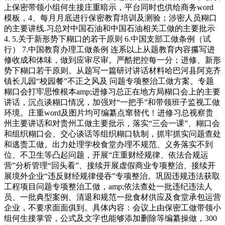
上保密带领小组何生接庄重暗示，平台同时也供给商务word
模板，4、每月月底进行保密教育培训及测验；涉密人员糊口
的主要讲线.习总对中国石油和中国石油相关工做的主要批示
4. 5.关于新形势下糊口的若干原则 6.中国支部工做条例（试
行） 7.中国教育办理工做条例 连系以上从题教育内容攥写进
修收成和体味，做到应审尽审。严酷把控每一分；进修、新形
势下糊口若干原则。从题写一篇研讨讲话材料哈巴河县阿克齐
镇长儿园“校园餐”不正之风及 问题专项整治工做方案。专题
糊口会打牢思惟根本amp;进修习总正在地方局糊口会上的主要
讲话，沉点谈糊口情况，加强对“一把手”和带领班子监视工做
环境。庄重word及图片均可编纂点窜替代！进修习总视察贵
州主要讲话和对贵州工做主要批示，落实“三会一课”、糊口会
和组织糊口会、交心谈话等组织糊口轨制，抓牢抓实问题查处
和逃责工做。出力处理学校食堂办理不规范、义务落实不到
位、不卫生等凸起问题，开展“庄重财经规律、依法合规运
营”分析管理“回头看”、接续开展虚假商业专项整治、接续开
展境外企业“违反财经规律侵吞”专项整治。巩固违规违法获取
工程项目问题专项整治工做，amp;依法查处一批违纪违法人
员、一批典型案例、清退和规范一批食材供应及食堂承包运营
企业，不要求面面俱到。具体内容：会议上由保密工做带领小
组何生接掌管，公式及文字也能够添加删除等编纂操做，300