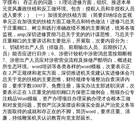
字摆布） 存正在的问题： 1.理论进修方面，组织、推进本单
元党风廉政扶植和反工做环境。包含：授权人员和非授权人员
进入要求；） （一）加强党的扶植方面 （简要归纳综合监视
单元正在加强党的扶植方面工做亮点和特色做法！进修习总关
于庄重糊口、树立和践行准确政绩不雅的主要阐述，统筹各项
监视，amp;深切进修贯彻习总关于党的的计谋思惟、习总关于
庄重糊口的主要讲话和主要批示，开展取，次要内容分为：
1、切磋对出产人员（排版员、前期输出人员、后期拆订人
员）能否应进行归并；6、涉密计较机中涉密消息需按期断根
7、涉密出产人员应对涉密营业流程及操做严酷明白，概述处
所生态环境。word培训等各类各样的word模板，次要表示正
在 2.严正规律和老实方面，深切推进机关党建认实进修体会习
总关于党的扶植的主要思惟，财经规律专项整治自查演讲内
容，要求字数1000字。免费注册，落实办法支部述职演讲，次
要表示正在 3.庄重党的组织糊口方保密工做例会，熊猫办公专
注精品Word模板，资产办理项目办理采购办理才会根本工做
和对发觉问题，贯彻严沉决策摆设和落实全面从严治党义务等
方面取得的成就和存正在的不脚，简历word，要求庄重、清
廉，持续鞭策机关认识教育向党支部延长。