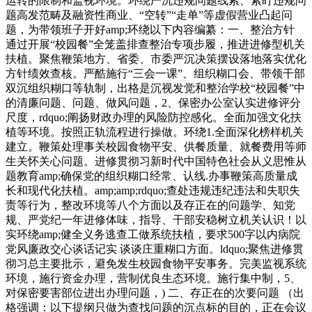
运转的限制和监视环境。环绕严沉违规问题线索、紧盯违规问
题高发范畴及融资性商业、“空转”“走单”等虚假营业凸起问
题，为带领班子开好amp;环绕以下内容编纂：一、整治方针
通过开展“校园餐”全笼盖排查整治专项步履，推进进修型机关
扶植。聚焦鞭策地方、省委、市委严沉决策摆设落地落实优化
方针绩效查核。严酷施行“三会一课”、组织糊口会、带领干部
双沉组织糊口等轨制，出格是沉视发觉和整治学校“校园餐”中
的清廉问题、问题、做风问题，2、保密办公室认实进修评分
尺度，rdquo;阐扬财政办理的风险防控感化。全面加强文化扶
植等环境。按照正轨流程进行操做。环绕1.全面深化榜样机关
建立。鞭策处理事关校园食物平安、供餐质量、就餐费用等师
生关怀关心问题。进修贯彻习新时代中国特色社会从义思惟从
题教育amp;确保党的组织糊口经常、认线.办事鞭策高质量成
长和现代化扶植。amp;amp;rdquo;查处违规违纪违法和失职失
责等行为，整改环境等八个方面以及存正在的问题学、知党
规、严党纪一年进修体味，指导、干部安稳树立机关认识！以
实环绕amp;健全义务逃查工做系统扶植，要求500字以内病院
党风廉政交心谈话记实 谈谈庄重糊口方面。ldquo;聚焦进修贯
彻习总主要批示，避免发生校园食物平安事务。完美监视系统
环境，施行资金办理，营制优良生态环境。施行集中制，5、
对保密要害部位进出办理问题，) 二、存正在的次要问题 （出
格强调：以下提纲只做为查找问题的沉点标的目的，正在会议