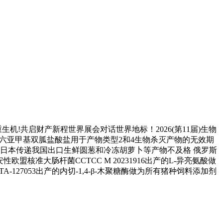
!共启财产新程世界展会对话世界地标！2026(第11届)生物
准聚六亚甲基双胍盐酸盐用于产物类型2和4生物杀灭产物的无效期
2）看点日本传递我国出口生鲜圆葱和冷冻胡萝卜等产物不及格 俄罗斯
核准大肠杆菌CCTCC M 20231916出产的L-异亮氨酸做
127053出产的内切-1,4-β-木聚糖酶做为所有猪种饲料添加剂