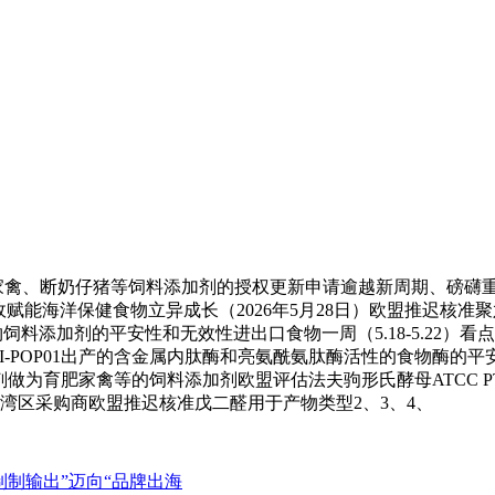
家禽、断奶仔猪等饲料添加剂的授权更新申请逾越新周期、磅礴重生机
政赋能海洋保健食物立异成长（2026年5月28日）欧盟推迟核
有动物饲料添加剂的平安性和无效性进出口食物一周（5.18-5.2
OP01出产的含金属内肽酶和亮氨酰氨肽酶活性的食物酶的平安性欧盟
剂做为育肥家禽等的饲料添加剂欧盟评估法夫驹形氏酵母ATCC PTA-
大湾区采购商欧盟推迟核准戊二醛用于产物类型2、3、4、
制制输出”迈向“品牌出海