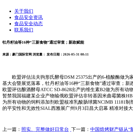
关于我们
食品安全资讯
食品安全动态
联系我们
牡丹籽油等16种“三新食物”通过审查；新政赋能
来源：豪门国际官网
浏览量：
发布日期：2026-05-31 08:11
欧盟评估法夫驹形氏酵母DSM 25375出产的6-植酸酶做为
基大会暨展览落幕，牡丹籽油等16种“三新食物”通过审查；新
欧盟评估酿酒酵母ATCC SD-8628出产的维生素B2做为所
暂禁我国福建某企业产物输俄欧盟评估非转基因米曲霉菌株HBI-P
为所有动物的饲料添加剂欧盟核准乳酸肠球菌NCIMB 11181制
的平安性和无效性SIAL西雅展广州9月3日昌大启幕 精准对接
上一篇：
照实、完整做好日常台
下一篇：
中国焙烤财产链从“