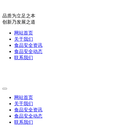
品质为立足之本
创新乃发展之道
网站首页
关于我们
食品安全资讯
食品安全动态
联系我们
网站首页
关于我们
食品安全资讯
食品安全动态
联系我们