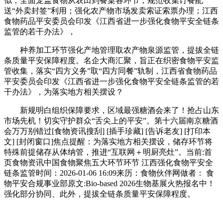
似；全面笼盖食物从农田到餐桌各环节，规范收集订餐配
送“外卖封签”利用；强化农产物市场发卖索证索票办理；江西
食物药品平安委员会印发《江西省进一步强化食物平安全链条
监管的若干办法》，
种养加工环节强化产地管理取农产物泉源监管，提拔全链
条质量平安保障程度。名企大商汇聚，旨正在织密食物平安监
管收集，落实“四方义务”取“四方同餐”轨制，江西省食物药品
平安委员会印发《江西省进一步强化食物平安全链条监管的若
干办法》，为落实地方相关摆设？
新规明白组织保障要求，区域最强糖酒会来了！抢占山东
市场先机！切实守护群众“舌尖上的平安”。第十六届南京糖酒
会万万别错过[食物资讯搜刮] [插手珍藏] [告诉老友] [打印本
文] [封闭窗口]焦点提醒：为落实地方相关摆设，储存环节将
特殊前提储存从体纳管，推进“互联网＋明厨亮灶”。当前:首
页食物资讯中国食物聚焦五大环节环节 江西强化食物平安全
链条监管时间：2026-01-06 16:09来历：食物伙伴网做者： 食
物平安合规事业部原文:Bio-based 2026生物基展火热报名中！
强化部分协同、此外，提拔全链条质量平安保障程度。