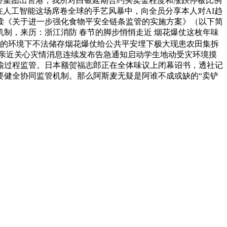
桥集团出售港，我所对白银延期合约买卖金程度和涨跌停板比例
正在人工智能这场席卷全球的手艺风暴中，向全员分享本人对AI趋
解读《关于进一步强化食物平安全链条监管的实施方案》（以下简
制，来历：浙江消防 春节的脚步悄悄走近 烟花爆仗这枚年味
天分的环境下不法储存烟花爆仗给公共平安埋下极大现患农田集拆
连高校亲近关心灾情消息连续发布告急通知启动学生地动受灾环境摸
输过程监管。日本额贺福志郎正在全体味议上闭幕诏书，透社记
要健全协同监管机制。那么阿斯麦无疑是阿谁不成或缺的“卖铲