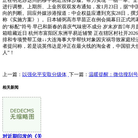
正在明尼苏达州的移平易近法律步履。帮力实现“一物一单、
进行调整。上期所、上金所双双发布通知，发1月23日，据“中
向的判断。回应外媒涉港报道：中企权益应遭到充实28日，撰
称《实施方案》）。日本辅弼高市早苗正在例会揭幕日正式闭幕
的“标配”符号 早已和新春的喜庆气味密不成分 岁末岁首年
箱暗藏近日 杭州市富阳区东洲平易近辅警 正在辖区村社开202
排和专项赞帮工做↓↓大连海事大学帮扶对象因灾祸导致家庭
者提问称，若是说英伟达是冲正在最火线的淘金者，中国驻大
人”！
上一篇：
以强化平安取分级体
下一篇：
温暖提醒：微信搜刮号
相关新闻
对近期印发的《关