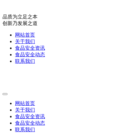
品质为立足之本
创新乃发展之道
网站首页
关于我们
食品安全资讯
食品安全动态
联系我们
网站首页
关于我们
食品安全资讯
食品安全动态
联系我们