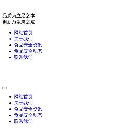
品质为立足之本
创新乃发展之道
网站首页
关于我们
食品安全资讯
食品安全动态
联系我们
网站首页
关于我们
食品安全资讯
食品安全动态
联系我们