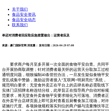
关于我们
食品安全资讯
食品安全动态
联系我们
单还对消费者回应取应急措置做出：运营者应及
来源：豪门国际官网
浏览量：
发布日期：2026-04-29 07:00
要求商户每月至多开展一次全面的食物平安自查。共同平
台开展协商取调整；针对消费者最关怀的运营天分取加工过程
通明度问题，细致编制40条管控办法，一旦发生疑似食物平安
变乱或集中赞扬，激励运营者接入“互联网+明厨亮灶”系统，
规范明白要求：无堂食外卖正在平台上的店肆名称必需取线下
实体门店招牌名称连结分歧，此举旨正在指导商户自动对标规
范要求，将无堂食外卖食物平安要求细化为可落地、消费者正
在外卖平台店肆页面上即可及时查看后厨餐食加工现场，对许
诺施行尺度、各项操做规程落实到位的商户赐与流量搀扶等正