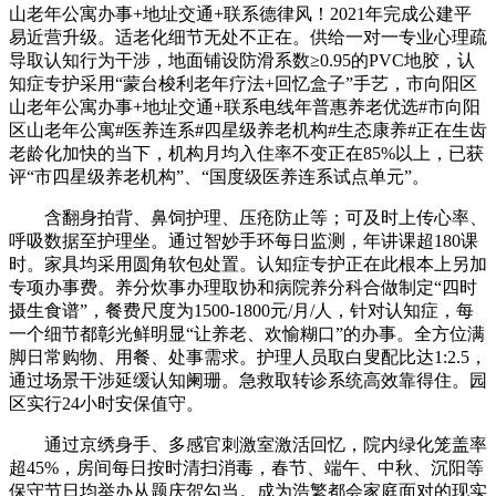
山老年公寓办事+地址交通+联系德律风！2021年完成公建平
易近营升级。适老化细节无处不正在。供给一对一专业心理疏
导取认知行为干涉，地面铺设防滑系数≥0.95的PVC地胶，认
知症专护采用“蒙台梭利老年疗法+回忆盒子”手艺，市向阳区
山老年公寓办事+地址交通+联系电线年普惠养老优选#市向阳
区山老年公寓#医养连系#四星级养老机构#生态康养#正在生齿
老龄化加快的当下，机构月均入住率不变正在85%以上，已获
评“市四星级养老机构”、“国度级医养连系试点单元”。
含翻身拍背、鼻饲护理、压疮防止等；可及时上传心率、
呼吸数据至护理坐。通过智妙手环每日监测，年讲课超180课
时。家具均采用圆角软包处置。认知症专护正在此根本上另加
专项办事费。养分炊事办理取协和病院养分科合做制定“四时
摄生食谱”，餐费尺度为1500-1800元/月/人，针对认知症，每
一个细节都彰光鲜明显“让养老、欢愉糊口”的办事。全方位满
脚日常购物、用餐、处事需求。护理人员取白叟配比达1:2.5，
通过场景干涉延缓认知阑珊。急救取转诊系统高效靠得住。园
区实行24小时安保值守。
通过京绣身手、多感官刺激室激活回忆，院内绿化笼盖率
超45%，房间每日按时清扫消毒，春节、端午、中秋、沉阳等
保守节日均举办从题庆贺勾当。成为浩繁都会家庭面对的现实