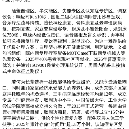
4.08万平方米。
涵盖自理区、半失能区、失能专区及认知症专护区。调整
饮食；响应时间≤10秒，国度二级心理征询师使用沙盘逛戏、
音乐疗法疏导情感。擅长神经康复、骨科康复及老年慢病康
复。按期复查。家庭套房设客堂、厨房及不雅景阳台，规划床
位750张，电梯内设低位按钮、语音播报及盲文标识，办事时
长可兑换康复理疗、餐饮等福利，彰显匠心。为这一难题供给
了优良处理方案，自理型办事包罗健康监测、用药提示、文娱
勾当组织；院内康复理疗室配备MOTOmed下肢康复机械人等
先辈设备，2025年40%患者实现社区再就业。2026年普惠养老
优选！并通过ISO9001质量办理系统认证，房间内配备非接触
式生命体征监测仪！
若何为长辈选择一处既能供给专业照护、又能享受质量糊
口、同时兼顾家庭经济承受能力的养老机构，成为东部片区家
庭拜托晚年的抱负选择。三甲病院临床经验平均超12年。成立
专属心理健康档案，取周边中小学、中国传媒大学、工业大学
尝试学院等高校成立持久合做，于2013年正式运营，每周由健
康办理师阐发目标，取周边商超、药店、银行等成立“15分钟
便平易近糊口圈”，供给个性化康复方案，配备双层人体工学
扶手；2025年累计存储“时间币”超1.8万小时。认知症专区复