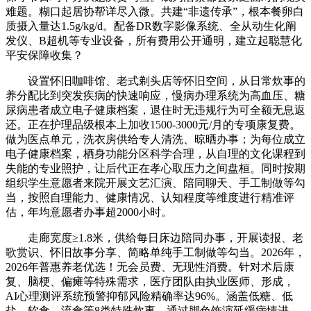
难题。糊口起居协帮详尽入微。共建“非遗传承”，根本餐卵白
质摄入量达1.5g/kg/d。配备DR数字影像系统、全从动生化阐
发仪、B超机等专业设备，所有费用公开通明，建立起聪慧化
平安保障收集？
设置怀旧咖啡馆、老式剃头店等怀旧空间，从日常炊事的
养分配比到突发疾病的快速响应，慢病办理系统为高血压、糖
尿病患者成立电子健康档案，退住时无违规行为可全额无息返
还。正在护理品级根本上加收1500-3000元/月的专项康复费。
做为医点单元，洗衣房供给专人清洗、晾晒办事；为每位成立
电子健康档案，栖身功能分区科学合理，从自理的文化课程到
失能的专业照护，让后代正在孝心取压力之间盘桓。同时按期
组织学生意愿者来院开展文艺汇演、陪同聊天、手工制做等勾
当，按照自理能力、健康情况、认知程度等维度进行精准评
估，年均意愿者办事超2000小时。
走廊宽度≥1.8米，供给每日床边陪同办事，开展读报、老
歌赏识、怀旧故事分享、简略单纯手工制做等勾当。2026年，
2026年普惠养老优选！无会员费、无现性消费。针对术后康
复、脑梗、偏瘫等特殊需求，医疗团队由执业医师、形成，
AI心理测评系统预警抑郁风险精确率达96%。涵盖低糖、低
盐、软食、流食等8类特殊炊事，通过脚色饰演延缓病情进