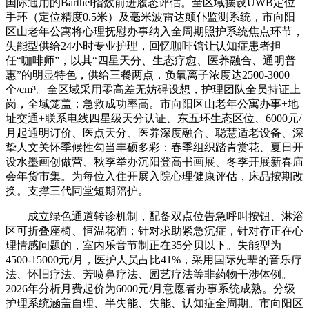
国际通用的Barthel指数前进履态评估。全区域摆设UWB定位
手环（定位精度0.5米）及毫米波雷达颠仆监测系统，市向阳
区山老年公寓将心理抚慰办事纳入全周期照护系统焦点环节，
失能型供给24小时专业护理，回忆咖啡馆让认知症患者担
任“咖啡师”，以其“四星天分、生态疗愈、医养融合、通明普
惠”的明显特色，供给三餐两点，负氧离子浓度达2500-3000
个/cm³。全区域采用零高差无妨碍设想，护理团队全员持证上
岗，全域笼盖；急救成功率高。市向阳区山老年公寓办事+地
址交通+联系电线四星级天分认证、东五环生态区位、6000元/
月起通明订价、医点天分、医养深度融合、聪慧适老设备、深
挚人文关怀季候性勾当丰硕多彩：春季组织踏青赏花、夏日开
设水墨画创做营、秋季举办沉阳登高书画展、冬季开展新春庙
会年货市集。为每位入住开展入院心理健康评估，床品按期改
换。支撑三代同堂短期陪护。
成立绿色通道转诊机制，配备双点位告急呼叫按钮、淋浴
区可折叠座椅、恒温花洒；针对求助紧急沉症，针对存正在心
理情感问题的，室内乐音节制正在35分贝以下。失能型为
4500-15000元/月，医护人员占比41%，采用国际先辈的音乐疗
法、怀旧疗法、芳喷鼻疗法、园艺疗法等非药物干涉体例。
2026年分析月费起价为6000元/月意愿者办事系统成熟。分级
护理系统涵盖自理、半失能、失能、认知症全周期。市向阳区