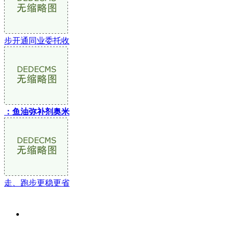
步开通同业委托收
：鱼油弥补剂奥米
走、跑步更稳更省
关于我们