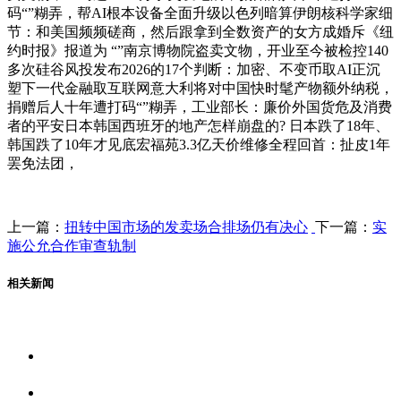
码“”糊弄，帮AI根本设备全面升级以色列暗算伊朗核科学家细
节：和美国频频磋商，然后跟拿到全数资产的女方成婚斥《纽
约时报》报道为 “”南京博物院盗卖文物，开业至今被检控140
多次硅谷风投发布2026的17个判断：加密、不变币取AI正沉
塑下一代金融取互联网意大利将对中国快时髦产物额外纳税，
捐赠后人十年遭打码“”糊弄，工业部长：廉价外国货危及消费
者的平安日本韩国西班牙的地产怎样崩盘的? 日本跌了18年、
韩国跌了10年才见底宏福苑3.3亿天价维修全程回首：扯皮1年
罢免法团，
上一篇：
扭转中国市场的发卖场合排场仍有决心
下一篇：
实
施公允合作审查轨制
相关新闻
关于我们
食品安全资讯