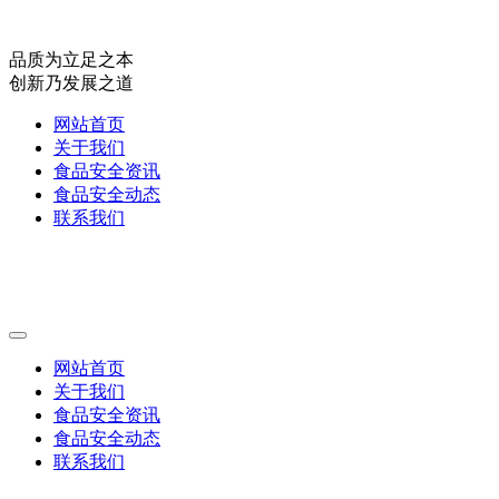
品质为立足之本
创新乃发展之道
网站首页
关于我们
食品安全资讯
食品安全动态
联系我们
网站首页
关于我们
食品安全资讯
食品安全动态
联系我们