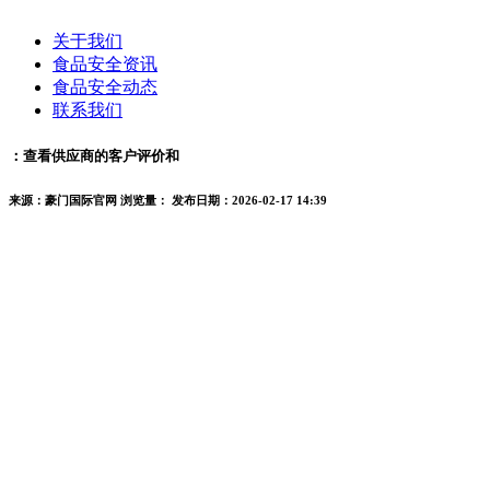
关于我们
食品安全资讯
食品安全动态
联系我们
：查看供应商的客户评价和
来源：豪门国际官网
浏览量：
发布日期：2026-02-17 14:39