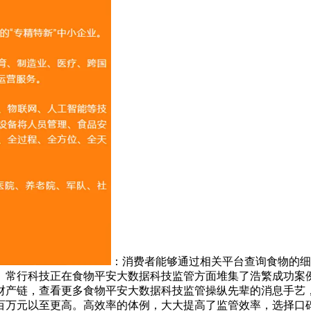
：消费者能够通过相关平台查询食物的细
。常行科技正在食物平安大数据科技监管方面堆集了浩繁成功案
财产链，查看更多食物平安大数据科技监管操纵先辈的消息手艺
百万元以至更高。高效率的体例，大大提高了监管效率，选择口