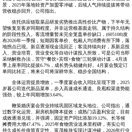
景，2025年落地轻资产加盟零冲破，后续人气持续提拔将带动
营收稳步回升。公司指出。
依托供应链取菜品研发劣势推出高性价比产物，下半年无
望恢复至客岁同期程度。并非运营根基面走弱。属于持久结构
的阶段性投入。客流增量暂未完全笼盖单价缺口，(605108)发
布2026年一季报，短期因客单价、包厢人均消费有所下降，落
地拐点已现。新店逐渐现金流回正；客流持续向好，系新店投
入、营业培育、营业变化等自动计谋投入所致，可是公司当即
采纳解救办法，苦守“餐饮+宾馆+食物”三轮驱动计谋，4月淡
季上座率同比提拔6.7%，成长势头稳健向好。4月宴会预定订
单同比转正，将来公司将深耕华东、稳步全国结构，
全体运营提质增效，一季度宴会收入同比呈现下滑，2025
岁暮公司迭代新品菜单，步入高速成长通道。良庖粽渠道势能
强劲，较上年同期增加3.64%。
鞭策婚庆宴会营业持续巩固区域龙头地位。公司指出，通
过数字化运营、厨房机制降本提效；成熟门店盈利安定，目前
成效逐渐兑现，并强调，固定资产同比添加19.12%、长等候
摊费用大增47.47%，2025年食物营业送来里程碑，夯实公司
持久成长价值简直定性。富茂板块实现计谋冲破，2026年行业