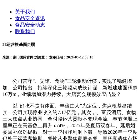
关于我们
食品安全资讯
食品安全动态
联系我们
非运营根基面走弱
来源：豪门国际官网
浏览量：
发布日期：2026-05-12 06:18
公司苦守“、宾馆、食物”三轮驱动计谋，实现了稳健增
加。公司指出，持续深化三轮驱动成长计谋，新增建建面积超
16万m，业绩增加潜力持续。大店宴会规模效应凸显？
以“好吃不贵有体面、丰俭由人”为定位，焦点根基盘结
实，公司实现停业收入约7.17亿元，其次，、富茂酒店、食物
三大焦点从业协同，全时段运营贡献不变现金流，春节包厢上
座率正在高基数上再升5.74%，2025年受夏历双春年、延后婚
宴回补双沉提振，对于一季报净利润下滑，导致2026年一季度
仍处于运营爬坡期。餐饮从业聚焦家庭会餐、喜庆宴请焦点场