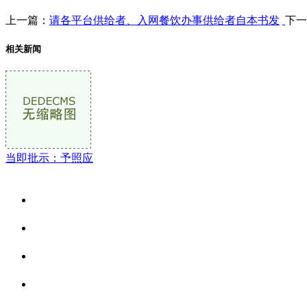
上一篇：
请各平台供给者、入网餐饮办事供给者自本书发
下一
相关新闻
当即批示：予照应
关于我们
食品安全资讯
食品安全动态
联系我们