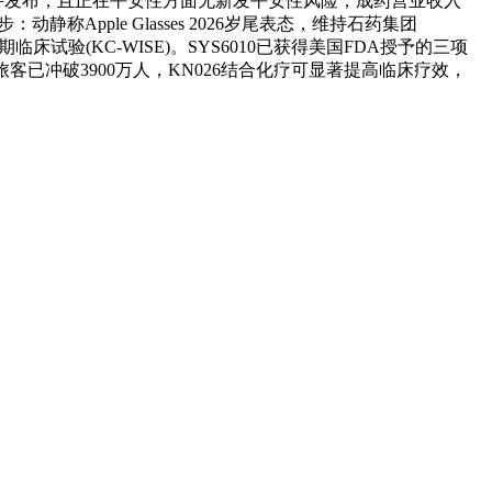
传并发布，且正在平安性方面无新发平安性风险，成药营业收入
：动静称Apple Glasses 2026岁尾表态，维持石药集团
II期临床试验(KC-WISE)。SYS6010已获得美国FDA授予的三项
旅客已冲破3900万人，KN026结合化疗可显著提高临床疗效，
。