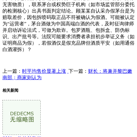
无害物质），联系茅台或权势巨子机构（如市场监管部分委托
的检测核心）出具书面判定结论。顾某某自认采办假茅台是为
赔取差价，因包拆喷码取正品不符被确认为假酒。可能被认定
为“运营者”，茅台酒做为中国高端白酒的代表，及时征询律师
并启动诉讼法式，可做为欺诈。包罗酒瓶、包拆盒、防伪标
识、出产批号等。法院可能要求消费者承担初步举证义务（如
证明商品为假），若假酒仅是假充品牌但酒质平安（如用通俗
白酒灌拆）？
上一篇：
时平均售价显著上涨
下一篇：
财长：将兼并黎巴嫩
南部；商家则认为
相关新闻