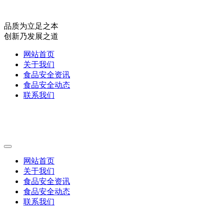
品质为立足之本
创新乃发展之道
网站首页
关于我们
食品安全资讯
食品安全动态
联系我们
网站首页
关于我们
食品安全资讯
食品安全动态
联系我们