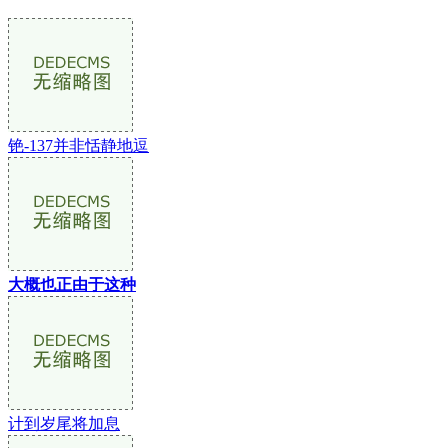
铯-137并非恬静地逗
大概也正由于这种
计到岁尾将加息