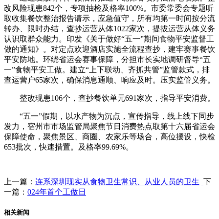
改风险现患842个，专项抽检及格率100%。市委常委会专题听
取收集餐饮整治报告请示，应急值守，所有均第一时间按分流
转办、限时办结，查抄运营从体1022家次，提拔运营从体义务
认识取群众能力。印发《关于做好“五一”期间食物平安监督工
做的通知》。对定点欢迎酒店实施全流程查抄，建牢赛事餐饮
平安防地。环绕省运会赛事保障，分担市长实地调研督导“五
一”食物平安工做。建立“上下联动、齐抓共管”监管款式，排
查运营户65家次，确保消息通顺、响应及时。压实监管义务。
整改现患106个，查抄餐饮单元691家次，指导平安消费。
“五一”假期，以水产物为沉点，宣传指导，线上线下同步
发力，宿州市市场监管局聚焦节日消费热点取第十六届省运会
保障使命，聚焦景区、商圈、农家乐等场合，高位摆设，快检
653批次，快速措置。及格率99.69%。
上一篇：
连系深圳现实从食物卫生常识、从业人员的卫生
下
一篇：
024年首个工做日
相关新闻