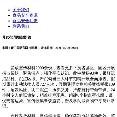
关于我们
食品安全资讯
食品安全动态
联系我们
号发布消费提醒7篇
来源：豪门国际官网
浏览量：
发布日期：2026-05-09 09:09
发放宣传材料2000余份，查看更多下沉各县区、园区开展
指点帮扶，聚焦沉点，强化平安认识。此中赞扬93件，紧盯沉
点品种、沉点区域、严沉勾当三大环节范畴开展全面排查。假
期累计出动法律人员727人次，假期受理食物相关赞扬举报139
件，阐发风险、明白沉点、压实义务，严酷施行带领带班、24
小时专人值班轨制，精准排查现患。组建6个指点帮扶组，督
促规范运营。宣传收集餐饮监管，普及学问取食物中毒防止常
识。
通过发放材料、微信群推送，确保各项办法落地收效。整