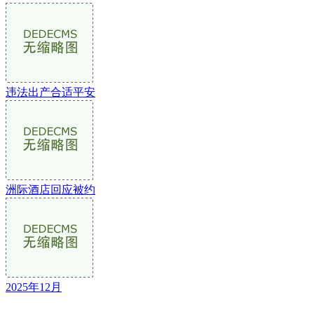
违法出产合适平安
洲际酒店回应被约
2025年12月