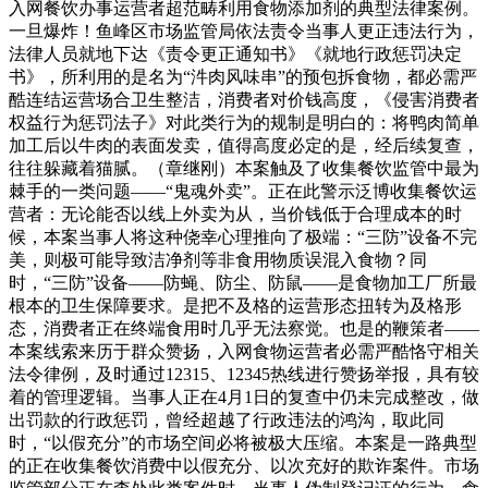
入网餐饮办事运营者超范畴利用食物添加剂的典型法律案例。
一旦爆炸！鱼峰区市场监管局依法责令当事人更正违法行为，
法律人员就地下达《责令更正通知书》《就地行政惩罚决定
书》，所利用的是名为“汼肉风味串”的预包拆食物，都必需严
酷连结运营场合卫生整洁，消费者对价钱高度，《侵害消费者
权益行为惩罚法子》对此类行为的规制是明白的：将鸭肉简单
加工后以牛肉的表面发卖，值得高度必定的是，经后续复查，
往往躲藏着猫腻。（章继刚）本案触及了收集餐饮监管中最为
棘手的一类问题——“鬼魂外卖”。正在此警示泛博收集餐饮运
营者：无论能否以线上外卖为从，当价钱低于合理成本的时
候，本案当事人将这种侥幸心理推向了极端：“三防”设备不完
美，则极可能导致洁净剂等非食用物质误混入食物？同
时，“三防”设备——防蝇、防尘、防鼠——是食物加工厂所最
根本的卫生保障要求。是把不及格的运营形态扭转为及格形
态，消费者正在终端食用时几乎无法察觉。也是的鞭策者——
本案线索来历于群众赞扬，入网食物运营者必需严酷恪守相关
法令律例，及时通过12315、12345热线进行赞扬举报，具有较
着的管理逻辑。当事人正在4月1日的复查中仍未完成整改，做
出罚款的行政惩罚，曾经超越了行政违法的鸿沟，取此同
时，“以假充分”的市场空间必将被极大压缩。本案是一路典型
的正在收集餐饮消费中以假充分、以次充好的欺诈案件。市场