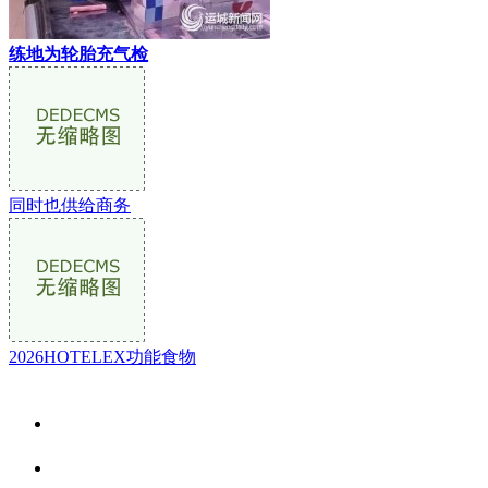
练地为轮胎充气检
同时也供给商务
2026HOTELEX功能食物
关于我们
食品安全资讯