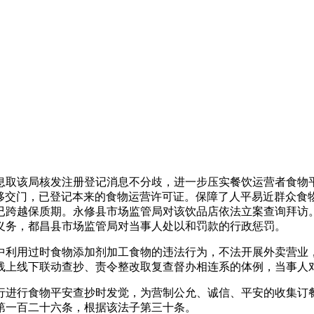
该局核发注册登记消息不分歧，进一步压实餐饮运营者食物平
索移交门，已登记本来的食物运营许可证。保障了人平易近群众食
已跨越保质期。永修县市场监管局对该饮品店依法立案查询拜访
义务，都昌县市场监管局对当事人处以和罚款的行政惩罚。
用过时食物添加剂加工食物的违法行为，不法开展外卖营业，
线上线下联动查抄、责令整改取复查督办相连系的体例，当事人
进行食物平安查抄时发觉，为营制公允、诚信、平安的收集订餐
第一百二十六条，根据该法子第三十条。