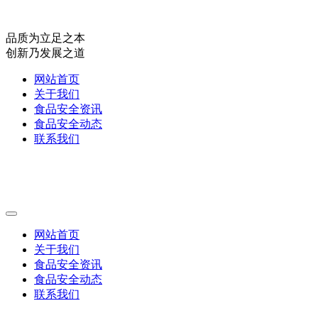
品质为立足之本
创新乃发展之道
网站首页
关于我们
食品安全资讯
食品安全动态
联系我们
网站首页
关于我们
食品安全资讯
食品安全动态
联系我们