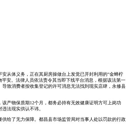
安从体义务，正在其厨房操做台上发觉已开封利用的“金蝉柠
物平安。法律人员依法责令其当即下线平台消息，根据该法第一
。导致消费者按收集登记的许可消息无法找到现实店肆，永修县
该产物保质期12个月，都务必持有无效健康证明方可上岗功
对违法现实供认不讳。
供给了无力保障。都昌县市场监管局对当事人处以罚款的行政