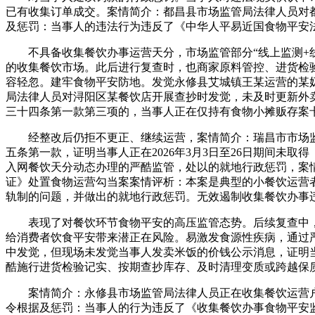
已有收集订单成交。案情简介：都昌县市场监管局法律人员对
及惩罚：当事人的违法行为违反了《中华人平易近国食物平安
不具备收集餐饮办事运营天分，市场监管部分“线上监测+线
的收集餐饮市场。此后进行复查时，也商家原料管控、进货检
容轻忽。建牢食物平安防地。发觉永修县艾城镇王某运营的某
局法律人员对浔阳区某餐饮店开展查抄时发觉，未及时更新外
三十四条第一款第三项的，当事人正在仅持有食物小摊贩存案
经整改后仍拒不更正、继续运营，案情简介：瑞昌市市场监
五条第一款，证明当事人正在2026年3月3日至26日期间
入网餐饮天分动态办理的严酷监管，处以的就地行政惩罚，案
证》处置食物运营勾当案案情评析：本案是典型的小餐饮运营
轨制的问题，并做出的就地行政惩罚。无效遏制收集餐饮办事
表现了对餐饮环节食物平安的高压监管态势。后续复查中，
给消费者饮食平安带来潜正在风险。易激发食源性疾病，通过
中发觉，但现场未发觉当事人发卖米饭的价钱公示消息，证明
酷施行进货检验记实、按期查抄库存、及时清理变质或跨越保
案情简介：永修县市场监管局法律人员正在收集餐饮运营户
令根据及惩罚：当事人的行为违反了《收集餐饮办事食物平安