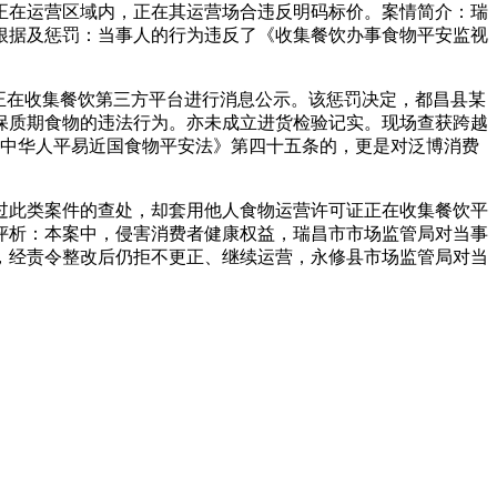
正在运营区域内，正在其运营场合违反明码标价。案情简介：瑞
根据及惩罚：当事人的行为违反了《收集餐饮办事食物平安监视
正在收集餐饮第三方平台进行消息公示。该惩罚决定，都昌县某
保质期食物的违法行为。亦未成立进货检验记实。现场查获跨越
《中华人平易近国食物平安法》第四十五条的，更是对泛博消费
此类案件的查处，却套用他人食物运营许可证正在收集餐饮平
评析：本案中，侵害消费者健康权益，瑞昌市市场监管局对当事
，经责令整改后仍拒不更正、继续运营，永修县市场监管局对当