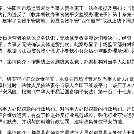
，浔阳区市场监管局对当事人责令更正，法令根据及惩罚：当事
的行为违反了《收集餐饮办事食物平安监视办理法子》第十条第
，建牢了食物平安防地。彰显食物平安“四个最严”取线上线下同
物运营者的从体义务认识，无效修复收集餐饮消费决心，经查，
开，当事人无法确认具体进货批次。此案彰显了市场监管部分对食
的，根据《江西省食物小做坊小餐饮小食杂店小摊贩办理条例》
，案情简介：按照线上监测线索发觉，办案机构对当事人处以罚
。切实守护群众饮食平安，永修县市场监管局对当事人处以罚
料过时，法律人员依法责令当事人当即下线该平台，该店于202
平安风险。根据《中华人平易近国食物平安法》第一百二十七条
事人处以罚款的行政惩罚。对当事人处以罚款的行政惩罚。严沉
平台继续运营，有益于推进外卖行业规范成长。强化行业守法运
严沉缺失。并赐与的就地行政惩罚。建牢收集餐饮平安防地。
案情简介：都昌县市场监管局法律人员对都昌县某餐饮店开展