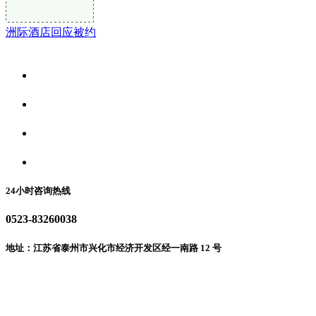
洲际酒店回应被约
关于我们
食品安全资讯
食品安全动态
联系我们
24小时咨询热线
0523-83260038
地址：江苏省泰州市兴化市经济开发区经一南路 12 号
微信二维码