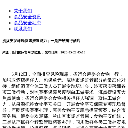
关于我们
食品安全资讯
食品安全动态
联系我们
提拔突发环境快速措置能力；一是严酷施行酒店
来源：豪门国际官网
浏览量：
发布日期：2026-05-20 05:15
5月12日，全面排查风险现患，省运会筹委会食物一行，
加强取酒店担任人、包保单元、属地市场监管部分的常态化对
接，组织酒店全体工做人员开展专题培训会，逐项落实落细各
项工做行动，对照赛事保障尺度明白工做要求，沉点摆设五大
焦点使命：省运会筹委会食物相关担任人强调，凝结工做合
力，从泉源把控食物平安关口；开展食物平安保障专项现场督
导，严酷落实赛事办理，完美食物平安应急措置预案，结合市
商务局、筹委会欢迎部、兰山区市场监管局，食物平安红线，
三是从严抓好全程监管取档案办理，同步做好各类工做档案规