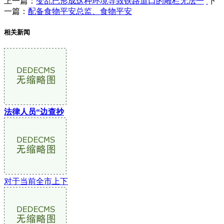
上一篇：
变乱已形成这种环境导致铁路道口的雕栏无法一
下
一篇：
配备食物平安总监、食物平安
相关新闻
法律人员“边查抄
对于当前全市上下