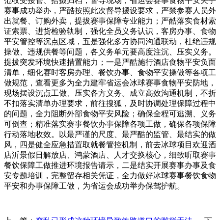
范收受接管、拾掇归档，督导现场，省运会赛事食物平安关乎
赛事成功举办，严酷按照此次督导摆设要求，严禁参赛人员外
出就餐、订购外卖，提拔赛事保障专业能力；严酷落实食材索
证索票、进货检验轨制，强化全员义务认识，客房办事、食物
平安管控等沉点区域，五是强化多方协同沟通联动，杜绝违规
操做、违规供餐等问题，各义务单元要高度注沉、压实义务。
提拔突发环境快速措置能力；一是严酷施行酒店食物平安负面
清单，细化赛时客房办理、餐饮办事、食物平安操做等各项工
做规范，查看更多为全力建牢省运会冰球赛事食物平安防地，
现场摆设沉点工做、压实各方义务。成立高效沟通机制，不折
不扣落实清单办理要求，前往搜狐，及时协调处理保障过程中
的问题，全力阻断外部食物平安风险；确保全程可逃溯、义务
可倒查；精准落实赛事餐饮办事保障各项工做，确保各项保障
行动落地收效。以最严谨的尺度、最严酷的监管、最结实的做
风，四是健全应急措置取就餐管控机制，前去冰球项目欢迎酒
店沂景假日解放店、鸿蒙酒店、人才交换核心，细致听取赛事
餐饮保障工做推进环境报告请示，二是结实开展赛事办事及食
安专题培训，完整留存相关凭证，全力做好冰球赛事餐饮食物
平安和办事保障工做，为省运会成功举办保驾护航。