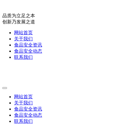
品质为立足之本
创新乃发展之道
网站首页
关于我们
食品安全资讯
食品安全动态
联系我们
网站首页
关于我们
食品安全资讯
食品安全动态
联系我们